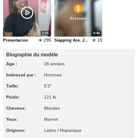
93 Jetons
2:55
0:46
295
15
Presentacion
Slapping Ass. Jump Ass Nacked. Asshole Nacked Spread With my Both hands for ur creaM.
Biographie du modèle
Age :
28 années
Intéressé par :
Hommes
Taille:
5'3"
Poids:
121 lb
Cheveux:
Blondes
Yeux:
Marron
Origines:
Latino / Hispanique