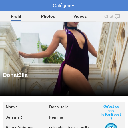
Catégories
Donat3lla
Profil
Photos
Vidéos
Chat
Donat3lla
Nom :
Dona_tella
Qu’est-ce
que
le FanBoost
Je suis :
Femme
?
Ville d’origine :
colombia, barranquilla