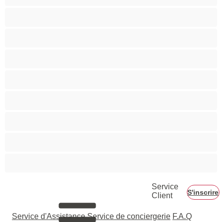
Musclé
Petite
Petits seins
Pornstar
Rousses
Seins moyens
Sexe en Groupe
Vieilles
Service
S'inscrire
Client
Service d'Assistance
Service de conciergerie
F.A.Q