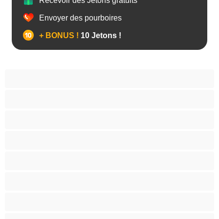
Recevoir des Jetons gratuits
Envoyer des pourboires
+ BONUS !
10 Jetons !
Anal
Arabe
Asiatique
Belles et rondes
Blacks
Blanches
Blondes
Bondage