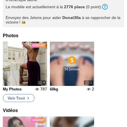
Le modèle est actuellement à la
2776 place
(0 point).
Envoyez des Jetons pour aider
Donat3lla
à se rapprocher de la
victoire !
Photos
GRATUIT
50 Jetons
4
1
787
2
My Photos
60kg
Voir Tout
Vidéos
GRATUIT