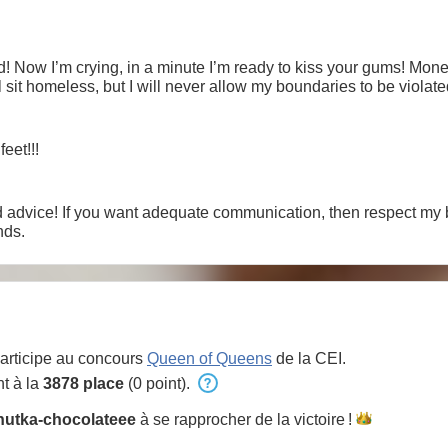
! Now I’m crying, in a minute I’m ready to kiss your gums! Money
ill sit homeless, but I will never allow my boundaries to be violate
eet!!!
d advice! If you want adequate communication, then respect my 
nds.
articipe au concours
Queen of Queens
de la CEI.
t à la
3878 place
(0 point).
utka-chocolateee
à se rapprocher de la
victoire !