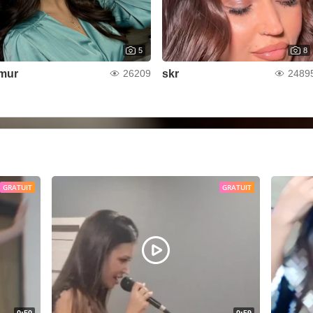
5
8
mur
skr
26209
2489
GRATUIT
GRATUIT
0:50
0:59