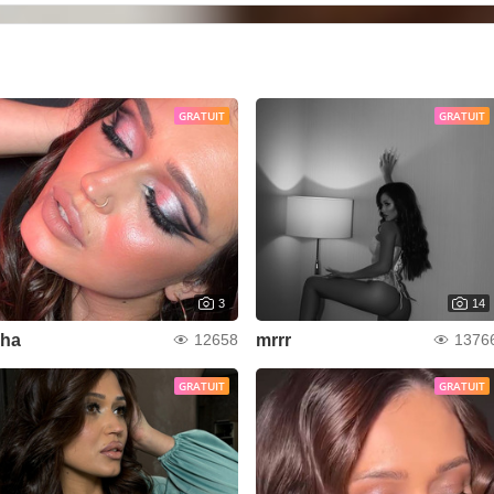
GRATUIT
GRATUIT
3
14
Iha
mrrr
12658
1376
GRATUIT
GRATUIT