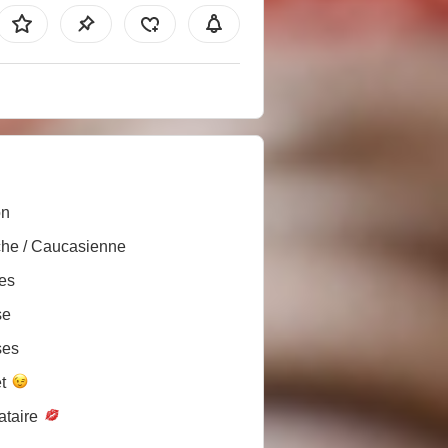
on
he / Caucasienne
es
se
ses
et
ataire