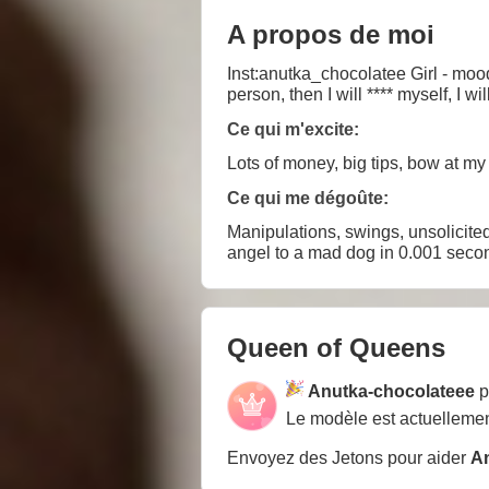
A propos de moi
Inst:anutka_chocolatee Girl - mood
person, then I will **** myself, I w
Ce qui m'excite:
Lots of money, big tips, bow at my f
Ce qui me dégoûte:
Manipulations, swings, unsolicite
angel to a mad dog in 0.001 seco
Queen of Queens
Anutka-chocolateee
p
Le modèle est actuellemen
Envoyez des Jetons pour aider
An