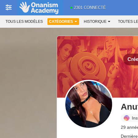
2301 CONNECTÉ
TOUS LES MODÈLES
CATÉGORIES
HISTORIQUE
TOUTES L
Crée
Anu
In
29 anné
Dernière