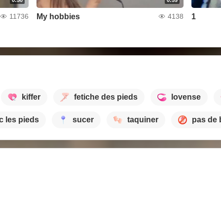
My hobbies
1
11736
4138
kiffer
fetiche des pieds
lovense
c les pieds
sucer
taquiner
pas de 