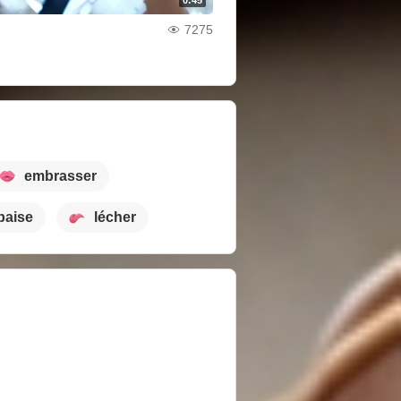
7275
embrasser
baise
lécher