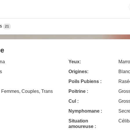
S
21
le
na
Yeux:
Marr
s
Origines:
Blanc
Poils Pubiens :
Rasé
Femmes, Couples, Trans
Poitrine :
Gros
Cul :
Gros
Nymphomane :
Secr
Situation
Célib
amoureuse :