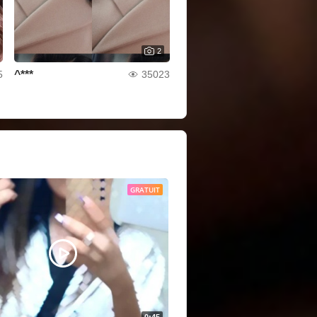
2
^***
5
35023
GRATUIT
0:45