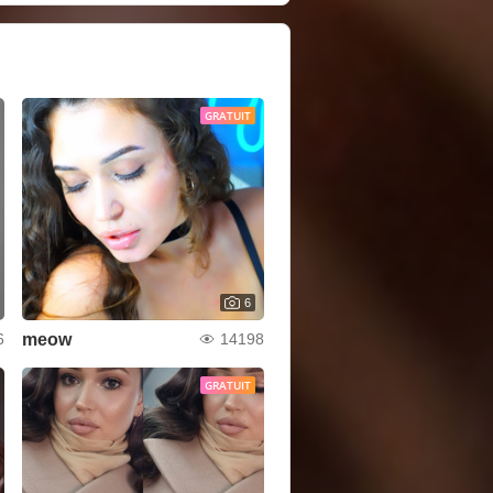
GRATUIT
6
meow
6
14198
GRATUIT