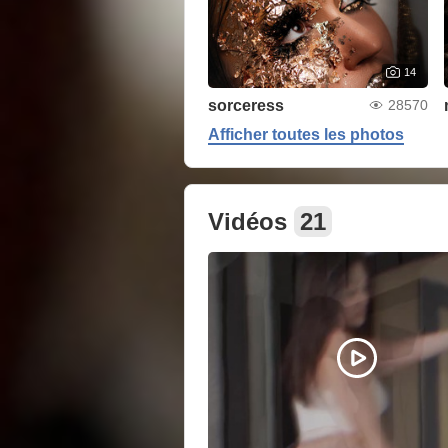
14
sorceress
28570
Afficher toutes les photos
Vidéos
21