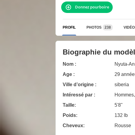
Donnez pourboire
PROFIL
PHOTOS
238
VIDÉO
Biographie du modè
Nom :
Nyuta-An
Age :
29 année
Ville d’origine :
siberia
Intéressé par :
Hommes, 
Taille:
5'8"
Poids:
132 lb
Cheveux:
Rousse