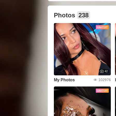
Photos
238
GRATUIT
42
My Photos
102976
GRATUIT